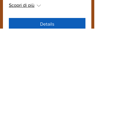
Scopri di più
Details
Presente del Manifesto di
Ventotene
mer 06 apr
Scopri di più
Details
Passato del Manifesto di