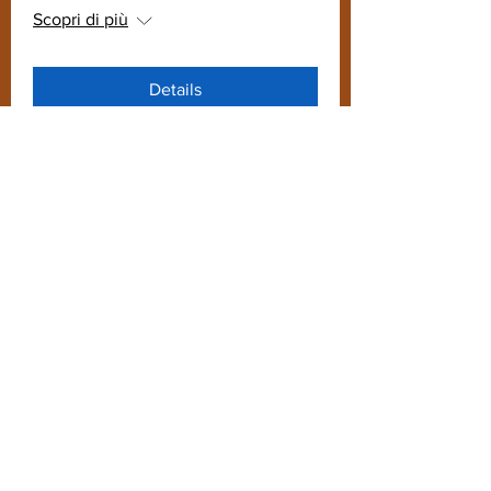
Scopri di più
Details
Presente del Manifesto di
Ventotene
mer 06 apr
Scopri di più
Details
Passato del Manifesto di