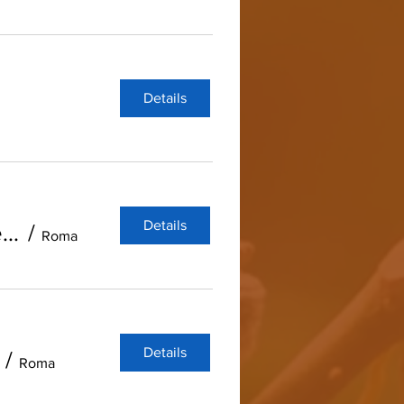
Details
Details
Demoni, Venti e Draghi: come l'uomo ha imparato a vincere catastrofi e cataclismi
/
Roma
Details
/
Roma