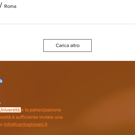
/
Roma
Carica altro
à
à
 Università
e la partecipazione
ssità è sufficiente inviare una
zo
info@centogiovani.it